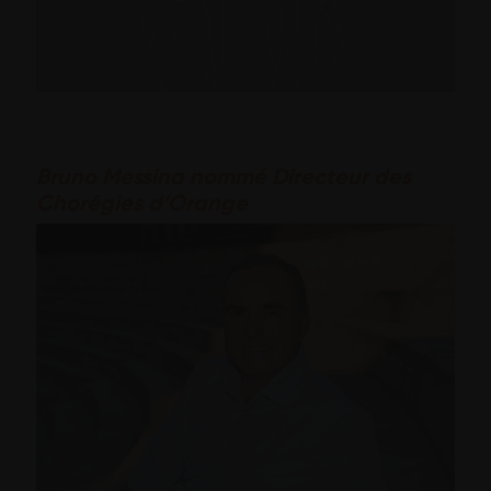
Bruno Messina nommé Directeur des
Chorégies d’Orange