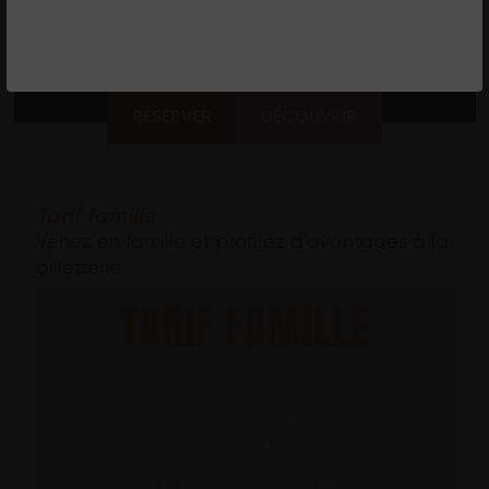
RENAUD CAPUÇON /
CONCERT CINÉMA
RÉSERVER
DÉCOUVRIR
Tarif famille
Venez en famille et profitez d’avantages à la
billetterie