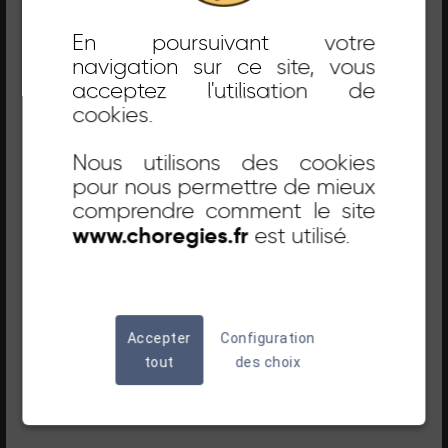
septembre 2026.
En poursuivant votre
navigation sur ce site, vous
Bel été à tous !
acceptez l'utilisation de
cookies.
CENDRILLON / LES BALLETS
DE MONTE-CARLO
Nous utilisons des cookies
pour nous permettre de mieux
comprendre comment le site
RÉSERVER
DÉCOUVRIR
www.choregies.fr
est utilisé.
SAMEDI 18 JUILLET / 21H30
Accepter
Configuration
tout
des choix