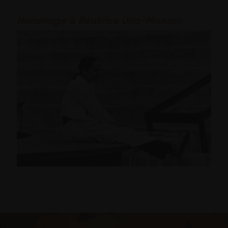
Hommage à Béatrice Uria-Monzon