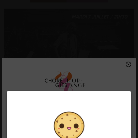
MARDI 7 JUILLET / 21H30
PHILIPPE KATERINE
SYMPHONIQUE / AUX
ANGES
RÉSERVER
DÉCOUVRIR
FERMETURE ESTIVALE
LUNDI 13 JUILLET / 21H30
Les bureaux des Chorégies d'Orange
seront fermés du 1er août au 1er